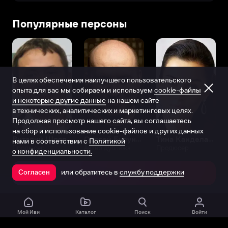
Популярные персоны
В целях обеспечения наилучшего пользовательского
опыта для вас мы собираем и используем
cookie-файлы
и некоторые другие данные
на нашем сайте
в технических, аналитических и маркетинговых целях.
Продолжая просмотр нашего сайта, вы соглашаетесь
на сбор и использование cookie-файлов и других данных
Виталий Шляппо
Сергей Бурунов
Тина Канделаки
нами в соответствии с
Политикой
Продюсер
Актёр дубляжа
Продюсер
о конфиденциальности.
или обратитесь в
службу поддержки
Согласен
Открыть в приложении
Мой Иви
Каталог
Поиск
Войти