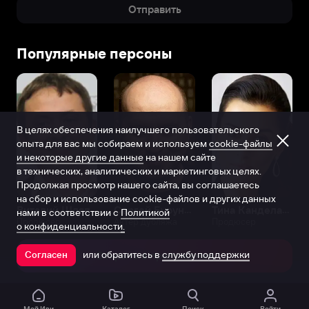
Отправить
Популярные персоны
В целях обеспечения наилучшего пользовательского
опыта для вас мы собираем и используем
cookie-файлы
и некоторые другие данные
на нашем сайте
в технических, аналитических и маркетинговых целях.
Продолжая просмотр нашего сайта, вы соглашаетесь
на сбор и использование cookie-файлов и других данных
Виталий Шляппо
Сергей Бурунов
Тина Канделаки
нами в соответствии с
Политикой
Продюсер
Актёр дубляжа
Продюсер
о конфиденциальности.
или обратитесь в
службу поддержки
Согласен
Открыть в приложении
Мой Иви
Каталог
Поиск
Войти