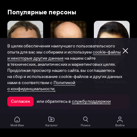
Популярные персоны
В целях обеспечения наилучшего пользовательского
опыта для вас мы собираем и используем
cookie-файлы
и некоторые другие данные
на нашем сайте
в технических, аналитических и маркетинговых целях.
Продолжая просмотр нашего сайта, вы соглашаетесь
на сбор и использование cookie-файлов и других данных
Виталий Шляппо
Сергей Бурунов
Тина Канделаки
нами в соответствии с
Политикой
Продюсер
Актёр дубляжа
Продюсер
о конфиденциальности.
или обратитесь в
службу поддержки
Согласен
Открыть в приложении
Мой Иви
Каталог
Поиск
Войти