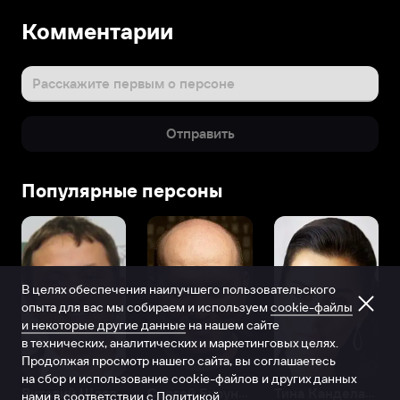
Комментарии
Расскажите первым о персоне
Отправить
Популярные персоны
В целях обеспечения наилучшего пользовательского
опыта для вас мы собираем и используем
cookie-файлы
и некоторые другие данные
на нашем сайте
в технических, аналитических и маркетинговых целях.
Продолжая просмотр нашего сайта, вы соглашаетесь
на сбор и использование cookie-файлов и других данных
Виталий Шляппо
Сергей Бурунов
Тина Канделаки
нами в соответствии с
Политикой