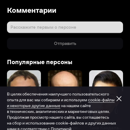
Комментарии
Расскажите первым о персоне
Отправить
Популярные персоны
В целях обеспечения наилучшего пользовательского
опыта для вас мы собираем и используем
cookie-файлы
и некоторые другие данные
на нашем сайте
в технических, аналитических и маркетинговых целях.
Продолжая просмотр нашего сайта, вы соглашаетесь
на сбор и использование cookie-файлов и других данных
Виталий Шляппо
Сергей Бурунов
Тина Канделаки
нами в соответствии с
Политикой