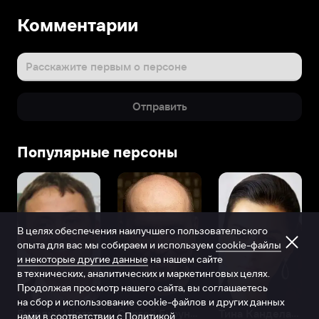
Комментарии
Расскажите первым о персоне
Отправить
Популярные персоны
В целях обеспечения наилучшего пользовательского
опыта для вас мы собираем и используем
cookie-файлы
и некоторые другие данные
на нашем сайте
в технических, аналитических и маркетинговых целях.
Продолжая просмотр нашего сайта, вы соглашаетесь
на сбор и использование cookie-файлов и других данных
Виталий Шляппо
Сергей Бурунов
Тина Канделаки
нами в соответствии с
Политикой