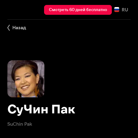
RU
Смотреть 60 дней бесплатно
Назад
СуЧин Пак
SuChin Pak