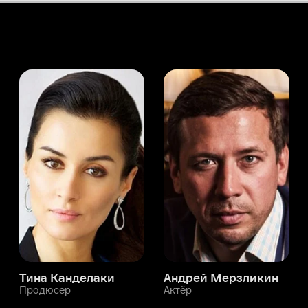
а Канделаки
Андрей Мерзликин
юсер
Актёр
Актёр
Мой Иви
Суха Аль Халифа
Служба поддержки
Мы всегда готовы вам помочь.