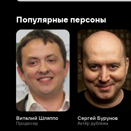
Виталий Шляппо
Сергей Бурунов
Тин
Продюсер
Актёр дубляжа
Прод
О нас
Разделы
О компании
Мой Иви