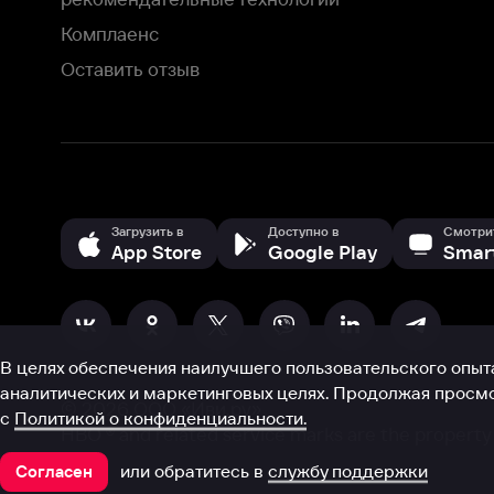
В целях обеспечения наилучшего пользовательского опыта для ва
аналитических и маркетинговых целях. Продолжая просмотр нашего
©
2026
ООО «Иви.ру»
с
Политикой о конфиденциальности.
HBO ® and related service marks are the property of Home 
или обратитесь в
службу поддержки
Согласен