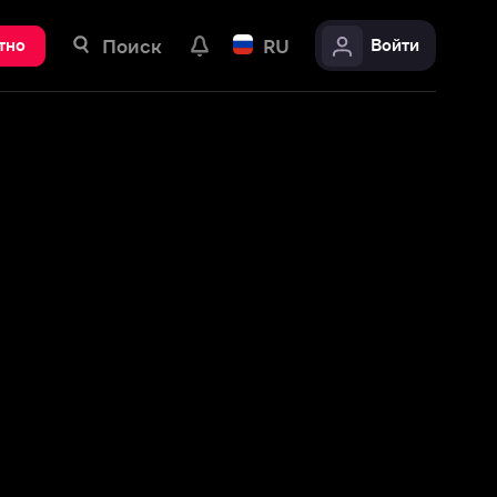
ск
RU
Войти