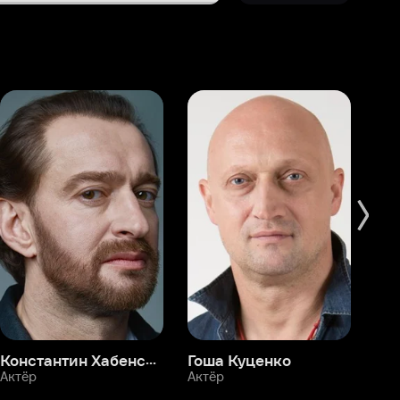
Константин Хабенский
Гоша Куценко
Фёдор Бондарчук
П
Актёр
Актёр
Ак