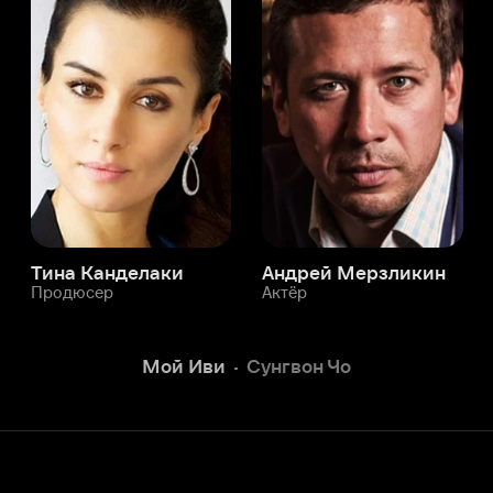
а Канделаки
Андрей Мерзликин
юсер
Актёр
Актёр
Мой Иви
Сунгвон Чо
Служба поддержки
Мы всегда готовы вам помочь.
Наши операторы онлайн 24/7
Написать в чате