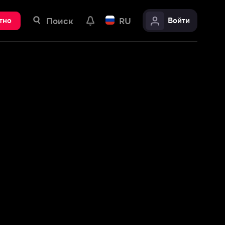
ск
RU
Войти