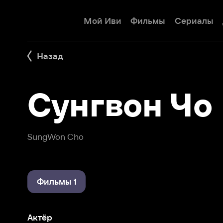
Мой Иви
Фильмы
Сериалы
Детям
Назад
Сунгвон Чо
SungWon Cho
Фильмы 1
Актёр
Кто убил BlackBerry