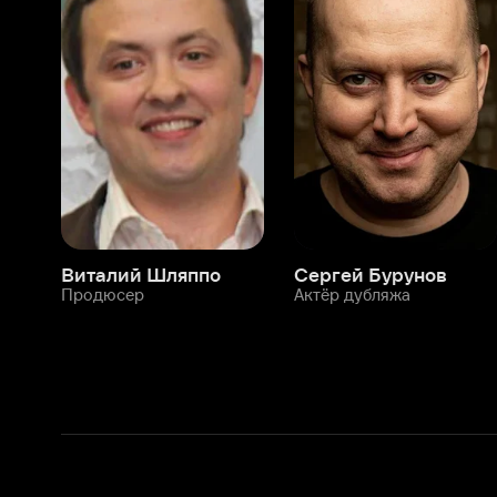
Виталий Шляппо
Сергей Бурунов
Тин
Продюсер
Актёр дубляжа
Прод
О нас
Разделы
О компании
Мой Иви
Вакансии
Фильмы
Программа бета-тестирования
Сериалы
Информация для партнёров
Мультфильмы
Размещение рекламы
Статьи