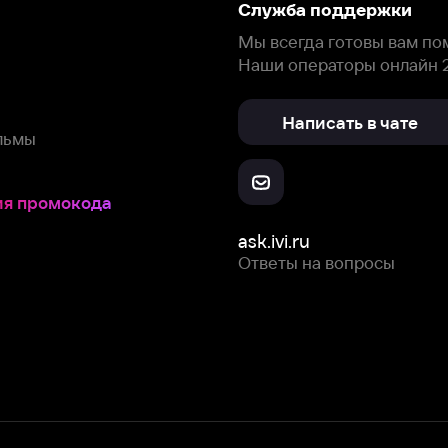
окода
ask.ivi.ru
Ответы на вопросы
Скачайте из
Откройте в
Все устройства
RuStore
AppGallery
с мы собираем и используем
cookie-файлы и некоторые другие да
 сайта, вы соглашаетесь на сбор и использование cookie-файлов 
Box Office, Inc