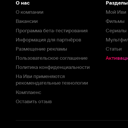
Пользовательское соглашение
Активация пром
Политика конфиденциальности
На Иви применяются
рекомендательные технологии
Комплаенс
Оставить отзыв
Загрузить в
Доступно в
Смотрите на
App Store
Google Play
Smart TV
В целях обеспечения наилучшего пользовательского опыта для ва
аналитических и маркетинговых целях. Продолжая просмотр нашего
©
2026
ООО «Иви.ру»
с
Политикой о конфиденциальности.
HBO ® and related service marks are the property of Home 