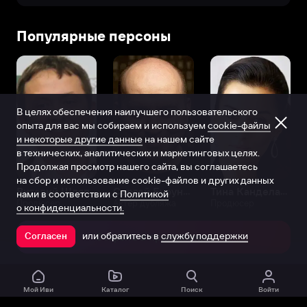
Популярные персоны
В целях обеспечения наилучшего пользовательского
опыта для вас мы собираем и используем
cookie-файлы
и некоторые другие данные
на нашем сайте
в технических, аналитических и маркетинговых целях.
Продолжая просмотр нашего сайта, вы соглашаетесь
на сбор и использование cookie-файлов и других данных
Виталий Шляппо
Сергей Бурунов
Тина Канделаки
нами в соответствии с
Политикой
Продюсер
Актёр дубляжа
Продюсер
о конфиденциальности.
или обратитесь в
службу поддержки
Согласен
Открыть в приложении
Мой Иви
Каталог
Поиск
Войти