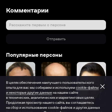
Комментарии
Расскажите первым о персоне
Отправить
Популярные персоны
В целях обеспечения наилучшего пользовательского
опыта для вас мы собираем и используем
cookie-файлы
и некоторые другие данные
на нашем сайте
в технических, аналитических и маркетинговых целях.
Продолжая просмотр нашего сайта, вы соглашаетесь
на сбор и использование cookie-файлов и других данных
Виталий Шляппо
Сергей Бурунов
Тина Канделаки