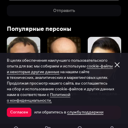
Отправить
Популярные персоны
В целях обеспечения наилучшего пользовательского
опыта для вас мы собираем и используем
cookie-файлы
и некоторые другие данные
на нашем сайте
в технических, аналитических и маркетинговых целях.
Продолжая просмотр нашего сайта, вы соглашаетесь
на сбор и использование cookie-файлов и других данных
Виталий Шляппо
Сергей Бурунов
Тина Канделаки
нами в соответствии с
Политикой
Продюсер
Актёр дубляжа
Продюсер
о конфиденциальности.
или обратитесь в
службу поддержки
Согласен
Открыть в приложении