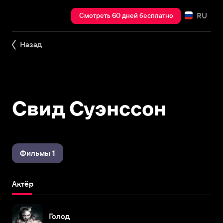
RU
Смотреть 60 дней бесплатно
Назад
Свид Суэнссон
Фильмы 1
Актёр
Голод