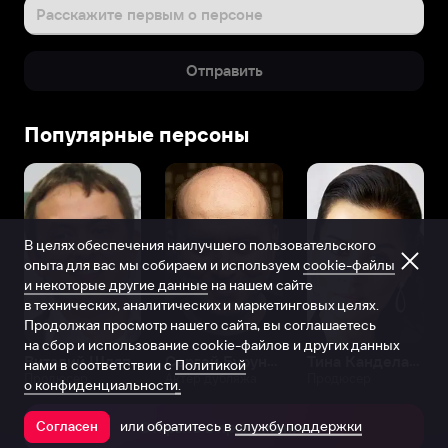
родился
Расскажите первым о персоне
в
Шанхае,
Отправить
Китай.
О
его
Популярные персоны
родителях
и
семье
ничего
не
В целях обеспечения наилучшего пользовательского
известно.
опыта для вас мы собираем и используем
cookie-файлы
Также
и некоторые другие данные
на нашем сайте
как
в технических, аналитических и маркетинговых целях.
и
Продолжая просмотр нашего сайта, вы соглашаетесь
о
на сбор и использование cookie-файлов и других данных
его
Виталий Шляппо
Сергей Бурунов
Тина Канделаки
нами в соответствии с
Политикой
Продюсер
Актёр дубляжа
Продюсер
романтических
о конфиденциальности.
отношениях.
или обратитесь в
службу поддержки
Он
Согласен
Открыть в приложении