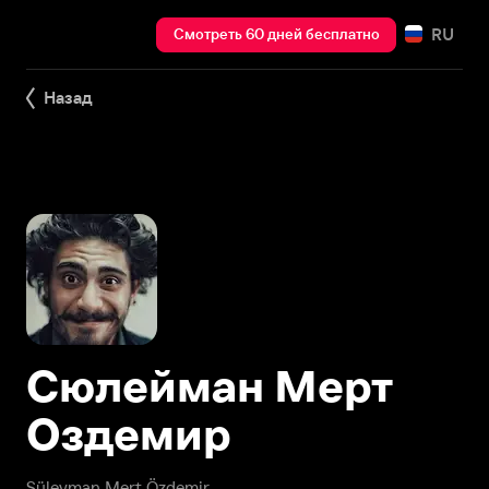
RU
Смотреть 60 дней бесплатно
Назад
Сюлейман Мерт
Оздемир
Süleyman Mert Özdemir