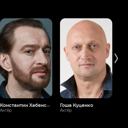
Константин Хабенский
Гоша Куценко
Фёдор Бондарчук
П
Актёр
Актёр
Ак