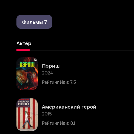
Фильмы 7
Актёр
Пэриш
2024
Рейтинг Иви: 7,5
Американский герой
2015
Рейтинг Иви: 8,1
Соломенные псы
2011
Рейтинг Иви: 7,1