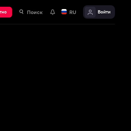
ск
RU
Войти