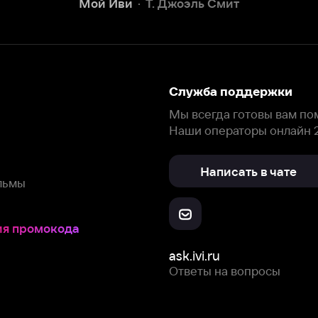
окода
ask.ivi.ru
Ответы на вопросы
Скачайте из
Откройте в
Все устройства
RuStore
AppGallery
с мы собираем и используем
cookie-файлы и некоторые другие да
 сайта, вы соглашаетесь на сбор и использование cookie-файлов 