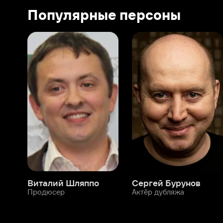
Виталий Шляппо
Сергей Бурунов
Тин
Продюсер
Актёр дубляжа
Прод
О нас
Разделы
О компании
Мой Иви
Вакансии
Фильмы
Программа бета-тестирования
Сериалы
Информация для партнёров
Мультфильмы