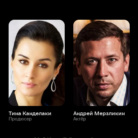
а Канделаки
Андрей Мерзликин
юсер
Актёр
Актёр
Мой Иви
Т. Джоэль Смит
Служба поддержки
Мы всегда готовы вам помочь.
Наши операторы онлайн 24/7
Написать в чате