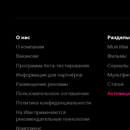
Размещение рекламы
Статьи
Пользовательское соглашение
Активация пром
Политика конфиденциальности
На Иви применяются
рекомендательные технологии
Комплаенс
Оставить отзыв
Загрузить в
Доступно в
Смотрите на
App Store
Google Play
Smart TV
В целях обеспечения наилучшего пользовательского опыта для ва
аналитических и маркетинговых целях. Продолжая просмотр нашего
©
2026
ООО «Иви.ру»