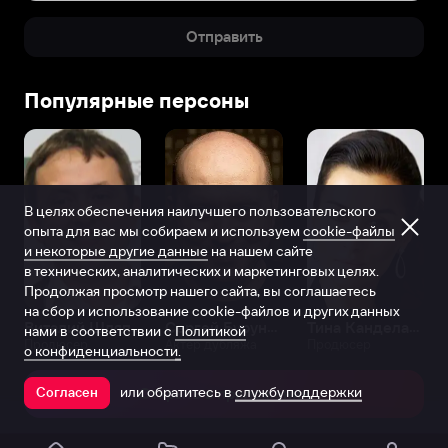
Отправить
Популярные персоны
В целях обеспечения наилучшего пользовательского
опыта для вас мы собираем и используем
cookie-файлы
и некоторые другие данные
на нашем сайте
в технических, аналитических и маркетинговых целях.
Продолжая просмотр нашего сайта, вы соглашаетесь
на сбор и использование cookie-файлов и других данных
Виталий Шляппо
Сергей Бурунов
Тина Канделаки
нами в соответствии с
Политикой
Продюсер
Актёр дубляжа
Продюсер
о конфиденциальности.
или обратитесь в
службу поддержки
Согласен
Открыть в приложении