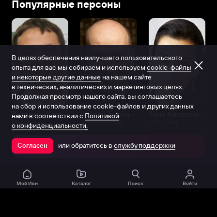
Популярные персоны
В целях обеспечения наилучшего пользовательского
опыта для вас мы собираем и используем
cookie-файлы
и некоторые другие данные
на нашем сайте
в технических, аналитических и маркетинговых целях.
Продолжая просмотр нашего сайта, вы соглашаетесь
на сбор и использование cookie-файлов и других данных
Виталий Шляппо
Сергей Бурунов
Тина Канделаки
нами в соответствии с
Политикой
Продюсер
Актёр дубляжа
Продюсер
о конфиденциальности.
или обратитесь в
службу поддержки
Согласен
Открыть в приложении
Мой Иви
Каталог
Поиск
Войти