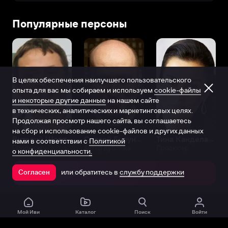
Популярные персоны
В целях обеспечения наилучшего пользовательского
опыта для вас мы собираем и используем
cookie-файлы
и некоторые другие данные
на нашем сайте
в технических, аналитических и маркетинговых целях.
Продолжая просмотр нашего сайта, вы соглашаетесь
на сбор и использование cookie-файлов и других данных
Виталий Шляппо
Сергей Бурунов
Тина Канделаки
нами в соответствии с
Политикой
Продюсер
Актёр дубляжа
Продюсер
о конфиденциальности.
или обратитесь в
службу поддержки
Согласен
Открыть в приложении
Мой Иви
Каталог
Поиск
Войти