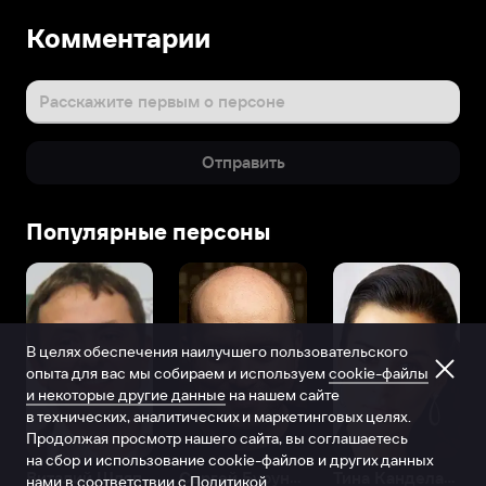
Комментарии
Расскажите первым о персоне
Отправить
Популярные персоны
В целях обеспечения наилучшего пользовательского
опыта для вас мы собираем и используем
cookie-файлы
и некоторые другие данные
на нашем сайте
в технических, аналитических и маркетинговых целях.
Продолжая просмотр нашего сайта, вы соглашаетесь
на сбор и использование cookie-файлов и других данных
Виталий Шляппо
Сергей Бурунов
Тина Канделаки
нами в соответствии с
Политикой