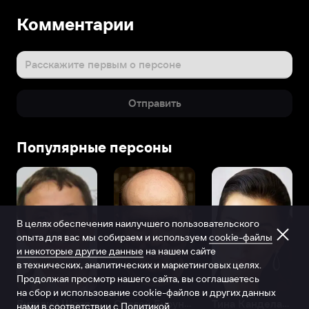
Комментарии
Расскажите первым о персоне
Отправить
Популярные персоны
В целях обеспечения наилучшего пользовательского
опыта для вас мы собираем и используем
cookie-файлы
и некоторые другие данные
на нашем сайте
в технических, аналитических и маркетинговых целях.
Продолжая просмотр нашего сайта, вы соглашаетесь
на сбор и использование cookie-файлов и других данных
Виталий Шляппо
Сергей Бурунов
Тина Канделаки
нами в соответствии с
Политикой