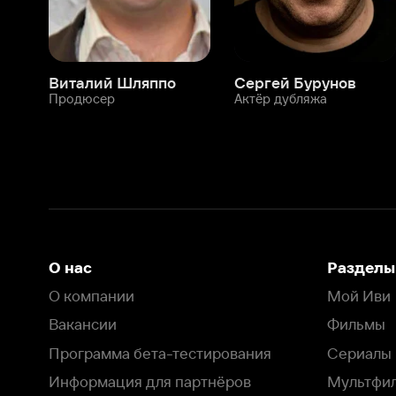
О нас
Разделы
О компании
Мой Иви
Вакансии
Фильмы
Программа бета-тестирования
Сериалы
Информация для партнёров
Мультфильмы
Размещение рекламы
Статьи
Пользовательское соглашение
Активация пром
Политика конфиденциальности
На Иви применяются
рекомендательные технологии
Комплаенс
Оставить отзыв