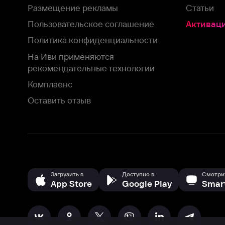
Загрузить в
Доступно в
Смотрите на
App Store
Google Play
Smart TV
В целях обеспечения наилучшего пользовательского опыта для ва
аналитических и маркетинговых целях. Продолжая просмотр нашего
©
2026
ООО «Иви.ру»
с
Политикой о конфиденциальности.
HBO ® and related service marks are the property of Home 
или обратитесь в
службу поддержки
Согласен