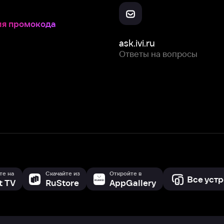
Скачайте из
Откройте в
Все устройства
RuStore
AppGallery
с мы собираем и используем
cookie-файлы и некоторые другие да
 сайта, вы соглашаетесь на сбор и использование cookie-файлов 
Box Office, Inc