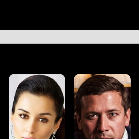
а Канделаки
Андрей Мерзликин
юсер
Актёр
Актёр
Мой Иви
Тим Чиу