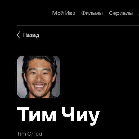
Мой Иви
Фильмы
Сериалы
Детям
Назад
Тим Чиу
Tim Chiou