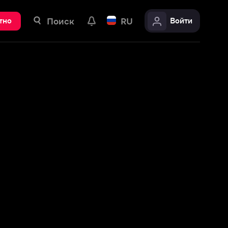
ск
RU
Войти