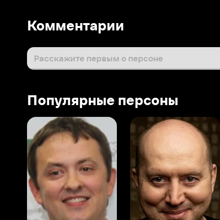
Популярные персоны
Виталий Шляппо
Сергей Бурунов
Тин
Продюсер
Актёр дубляжа
Прод