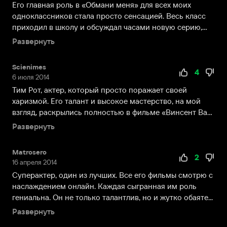
Дебют
Его главная роль в «Обмани меня» для всех моих
в
одноклассников стала просто сенсацией. Весь класс
мире
приходил в школу и обсуждал часами новую серию,
кино
подра...
Развернуть
состоялся,
когда
Scienimes
Роту
4
6 июля 2014
был
Тим Рот, актер, который просто поражает своей
21
харизмой. Его талант и высокое мастерство, на мой
год.
взгляд, раскрылись полностью в фильме «Винсент Ван
Роль
Гог...
Развернуть
ему
досталась
непростая,
Matrosero
2
и
16 апреля 2014
пришлось
Суперактер, один из лучших. Все его фильмы смотрю с
играть
наслаждением онлайн. Каждая сыгранная им роль
скинхеда
гениальна. Он не только талантлив, но и жутко обаяте...
в
Развернуть
картине