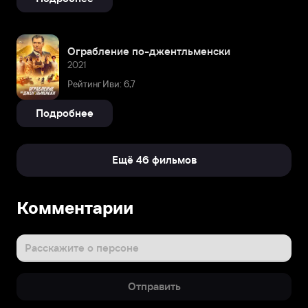
Ограбление по-джентльменски
2021
Рейтинг Иви: 6,7
Подробнее
Ещё 46 фильмов
Биография
Комментарии
Тим
сначала
хотел
Расскажите о персоне
стать
скульптором
Отправить
и
даже