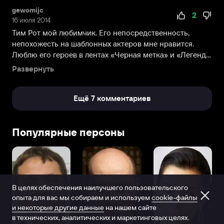
«Сделано
gewomijc
в
2
16 июля 2014
Британии».
Тим Рот мой любимчик. Его непосредственность,
В
непохожесть на шаблонных актеров мне нравится.
фильме
Люблю его героев в лентах «Черная метка» и «Легенда
«Стукач»,
о ...
которая
Развернуть
стала
следующей
Ещё 7 комментариев
работой
Тима,
актёр
Популярные персоны
предстал
в
образе
наёмного
убийцы.
В целях обеспечения наилучшего пользовательского
опыта для вас мы собираем и используем
cookie-файлы
и некоторые другие данные
на нашем сайте
в технических, аналитических и маркетинговых целях.