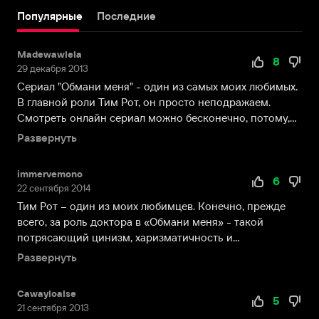
посещал
Популярные
Последние
занятия
Кэмберуэльской
Madewawlela
школы
8
29 декабря 2013
искусств
Сериал "Обмани меня" - один из самых моих любимых.
г.
В главной роли Тим Рот, он просто неподражаем.
Лондона.
Смотреть онлайн сериал можно бесконечно, потому,
Однако
что...
потом
Развернуть
изменил
решение
immervemono
6
относительно
22 сентября 2014
будущей
Тим Рот – один из моих любимцев. Конечно, прежде
профессии,
всего, за роль доктора в «Обмани меня» - такой
заявив
потрясающий цинизм, харизматичность и
о
трогательность! ...
Развернуть
том,
что
будет
Cawayloalse
5
21 сентября 2013
актёром.