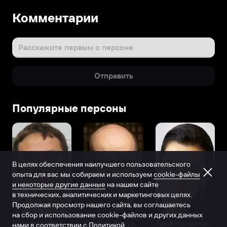
Комментарии
Расскажите первым о персоне
Отправить
Популярные персоны
В целях обеспечения наилучшего пользовательского
опыта для вас мы собираем и используем
cookie-файлы
и некоторые другие данные
на нашем сайте
в технических, аналитических и маркетинговых целях.
Продолжая просмотр нашего сайта, вы соглашаетесь
на сбор и использование cookie-файлов и других данных
Виталий Шляппо
Сергей Бурунов
Тина Канделаки
нами в соответствии с
Политикой