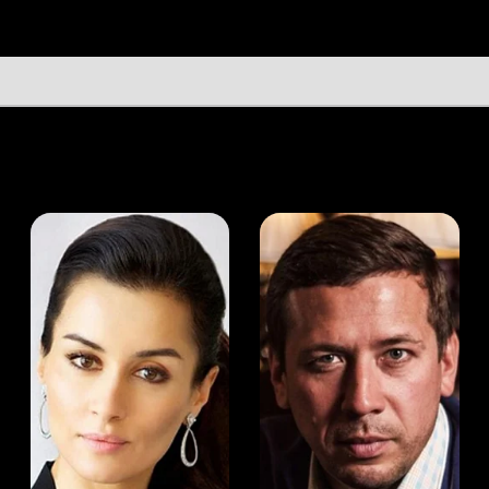
а Канделаки
Андрей Мерзликин
юсер
Актёр
Актёр
Мой Иви
Тимур Каргинов