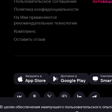
Загрузить в
Доступно в
Смотрите на
App Store
Google Play
Smart TV
В целях обеспечения наилучшего пользовательского опыта для ва
аналитических и маркетинговых целях. Продолжая просмотр нашего
©
2026
ООО «Иви.ру»
с
Политикой о конфиденциальности.
HBO ® and related service marks are the property of Home 
или обратитесь в
службу поддержки
Согласен