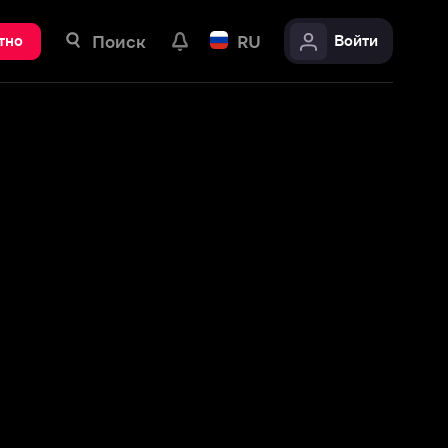
ск
RU
Войти