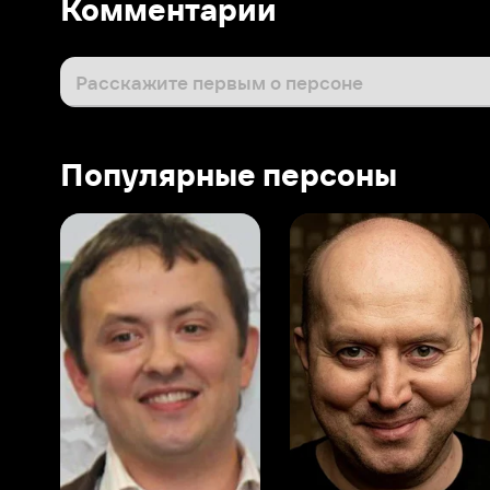
Популярные персоны
Виталий Шляппо
Сергей Бурунов
Тин
Продюсер
Актёр дубляжа
Прод