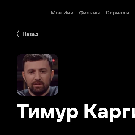
Мой Иви
Фильмы
Сериалы
Детям
Назад
Тимур Карги
Фильмы 4