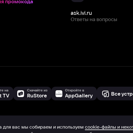
Скачайте из
Откройте в
Все устройства
RuStore
AppGallery
с мы собираем и используем
cookie-файлы и некоторые другие да
 сайта, вы соглашаетесь на сбор и использование cookie-файлов 
Box Office, Inc