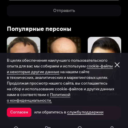
Отправить
Популярные персоны
В целях обеспечения наилучшего пользовательского
опыта для вас мы собираем и используем
cookie-файлы
и некоторые другие данные
на нашем сайте
в технических, аналитических и маркетинговых целях.
Продолжая просмотр нашего сайта, вы соглашаетесь
на сбор и использование cookie-файлов и других данных
Виталий Шляппо
Сергей Бурунов
Тина Канделаки
нами в соответствии с
Политикой
Продюсер
Актёр дубляжа
Продюсер
о конфиденциальности.
или обратитесь в
службу поддержки
Согласен
Открыть в приложении