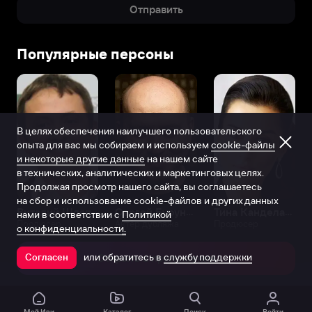
Отправить
Популярные персоны
В целях обеспечения наилучшего пользовательского
опыта для вас мы собираем и используем
cookie-файлы
и некоторые другие данные
на нашем сайте
в технических, аналитических и маркетинговых целях.
Продолжая просмотр нашего сайта, вы соглашаетесь
на сбор и использование cookie-файлов и других данных
Виталий Шляппо
Сергей Бурунов
Тина Канделаки
нами в соответствии с
Политикой
Продюсер
Актёр дубляжа
Продюсер
о конфиденциальности.
или обратитесь в
службу поддержки
Согласен
Открыть в приложении
Мой Иви
Каталог
Поиск
Войти