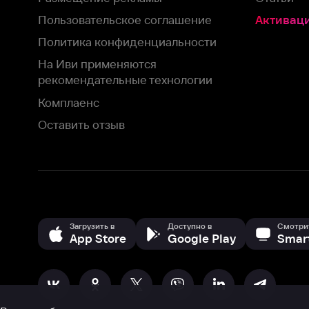
Загрузить в
Доступно в
Смотрите на
App Store
Google Play
Smart TV
В целях обеспечения наилучшего пользовательского опыта для ва
аналитических и маркетинговых целях. Продолжая просмотр нашего
©
2026
ООО «Иви.ру»
с
Политикой о конфиденциальности.
HBO ® and related service marks are the property of Home 
или обратитесь в
службу поддержки
Согласен