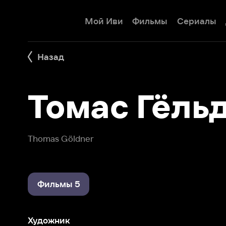
Мой Иви
Фильмы
Сериалы
Детям
Назад
Томас Гёльдн
Thomas Göldner
Фильмы 5
Художник
Лесной разбойник