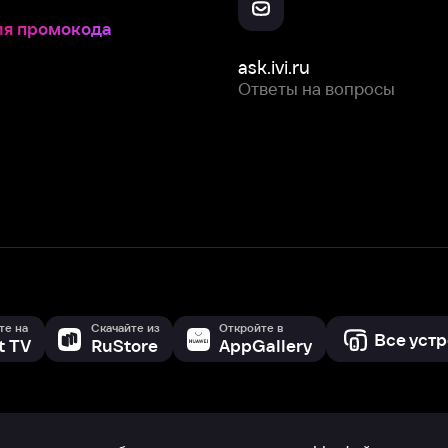
Скачайте из
Откройте в
Все устройства
RuStore
AppGallery
с мы собираем и используем
cookie-файлы и некоторые другие да
 сайта, вы соглашаетесь на сбор и использование cookie-файлов 
Box Office, Inc