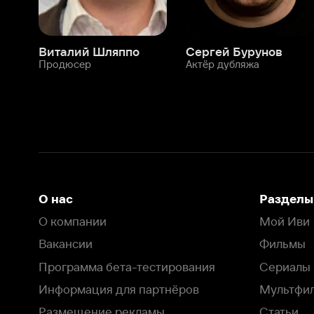
О нас
Разделы
О компании
Мой Иви
Вакансии
Фильмы
Программа бета-тестирования
Сериалы
Информация для партнёров
Мультфильмы
Размещение рекламы
Статьи
Пользовательское соглашение
Активация пром
Политика конфиденциальности
На Иви применяются
рекомендательные технологии
Комплаенс
Оставить отзыв