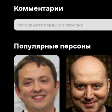
Популярные персоны
Виталий Шляппо
Сергей Бурунов
Тин
Продюсер
Актёр дубляжа
Прод