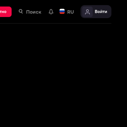
ск
RU
Войти