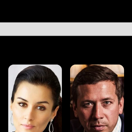
а Канделаки
Андрей Мерзликин
юсер
Актёр
Актёр
Мой Иви
Томас Гёльднер