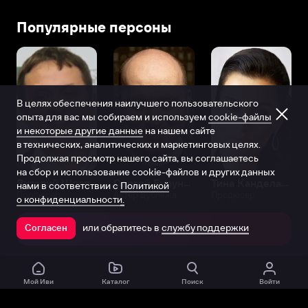
Популярные персоны
В целях обеспечения наилучшего пользовательского
опыта для вас мы собираем и используем
cookie-файлы
и некоторые другие данные
на нашем сайте
в технических, аналитических и маркетинговых целях.
Продолжая просмотр нашего сайта, вы соглашаетесь
на сбор и использование cookie-файлов и других данных
Виталий Шляппо
Сергей Бурунов
Тина Канделаки
нами в соответствии с
Политикой
Продюсер
Актёр дубляжа
Продюсер
о конфиденциальности.
или обратитесь в
службу поддержки
Согласен
Открыть в приложении
Мой Иви
Каталог
Поиск
Войти