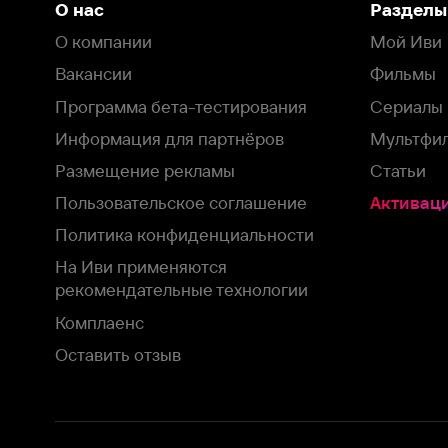
Пользовательское соглашение
Активация пром
Политика конфиденциальности
На Иви применяются
рекомендательные технологии
Комплаенс
Оставить отзыв
Загрузить в
Доступно в
Смотрите на
App Store
Google Play
Smart TV
В целях обеспечения наилучшего пользовательского опыта для ва
аналитических и маркетинговых целях. Продолжая просмотр нашего
©
2026
ООО «Иви.ру»
с
Политикой о конфиденциальности.
HBO ® and related service marks are the property of Home 