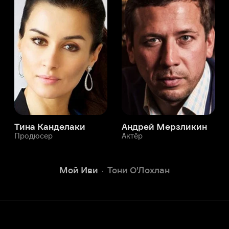
а Канделаки
Андрей Мерзликин
юсер
Актёр
Актёр
Мой Иви
Тони О'Лохлан
Служба поддержки
Мы всегда готовы вам помочь.
Наши операторы онлайн 24/7
Написать в чате