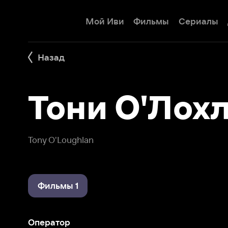
Мой Иви
Фильмы
Сериалы
Детям
Назад
Тони О'Лохла
Tony O'Loughlan
Фильмы 1
Оператор
К-9