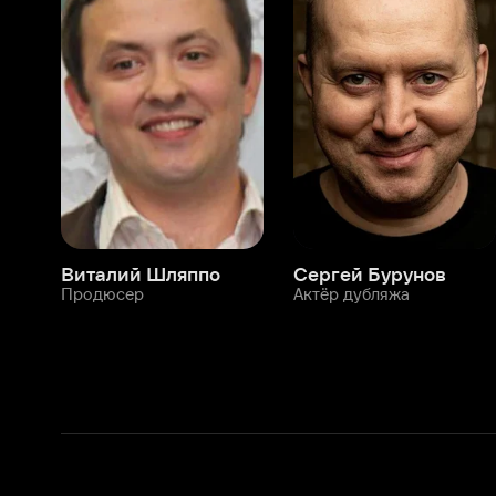
Виталий Шляппо
Сергей Бурунов
Тин
Продюсер
Актёр дубляжа
Прод
О нас
Разделы
О компании
Мой Иви
Вакансии
Фильмы
Программа бета-тестирования
Сериалы
Информация для партнёров
Мультфильмы
Размещение рекламы
Статьи