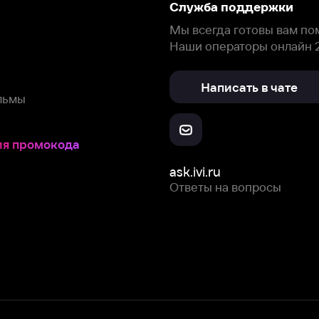
окода
ask.ivi.ru
Ответы на вопросы
Скачайте из
Откройте в
Все устройства
RuStore
AppGallery
с мы собираем и используем
cookie-файлы и некоторые другие да
 сайта, вы соглашаетесь на сбор и использование cookie-файлов 
Box Office, Inc