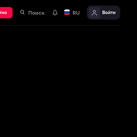
ск
RU
Войти