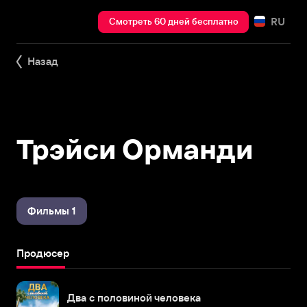
RU
Смотреть 60 дней бесплатно
Назад
Трэйси Орманди
Фильмы 1
Продюсер
Два с половиной человека