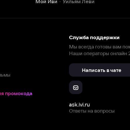
окода
ask.ivi.ru
Ответы на вопросы
Скачайте из
Откройте в
Все устройства
RuStore
AppGallery
с мы собираем и используем
cookie-файлы и некоторые другие да
 сайта, вы соглашаетесь на сбор и использование cookie-файлов 