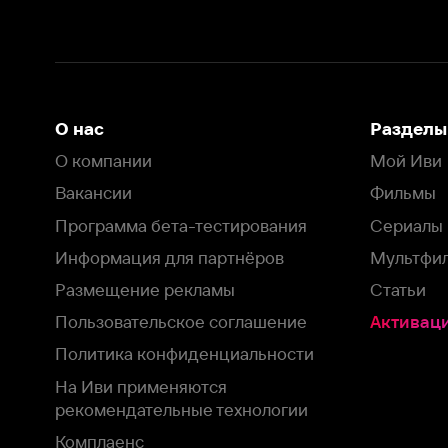
Размещение рекламы
Статьи
Пользовательское соглашение
Активация пром
Политика конфиденциальности
На Иви применяются
рекомендательные технологии
Комплаенс
Оставить отзыв
Загрузить в
Доступно в
Смотрите на
App Store
Google Play
Smart TV
В целях обеспечения наилучшего пользовательского опыта для ва
аналитических и маркетинговых целях. Продолжая просмотр нашего
©
2026
ООО «Иви.ру»