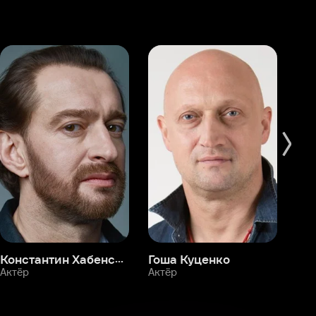
Константин Хабенский
Гоша Куценко
Фёдор Бондарчук
П
Актёр
Актёр
Ак