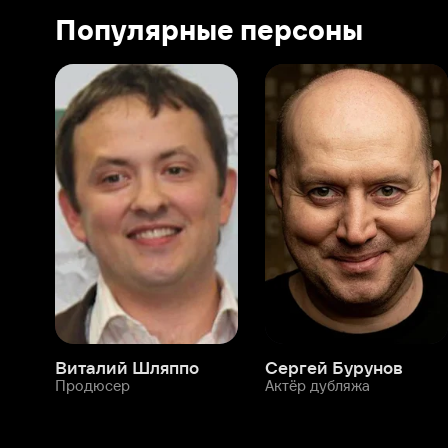
Виталий Шляппо
Сергей Бурунов
Тин
Продюсер
Актёр дубляжа
Прод
О нас
Разделы
О компании
Мой Иви
Вакансии
Фильмы
Программа бета-тестирования
Сериалы
Информация для партнёров
Мультфильмы