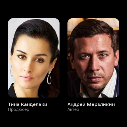
а Канделаки
Андрей Мерзликин
юсер
Актёр
Актёр
Мой Иви
Уильям Леви
Служба поддержки
Мы всегда готовы вам помочь.
Наши операторы онлайн 24/7
Написать в чате