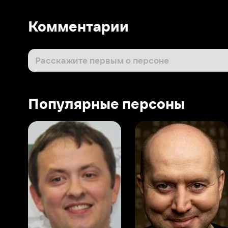
Популярные персоны
Виталий Шляппо
Сергей Бурунов
Тин
Продюсер
Актёр дубляжа
Прод