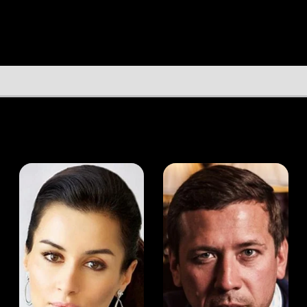
а Канделаки
Андрей Мерзликин
юсер
Актёр
Актёр
Мой Иви
Уоллас Мерк