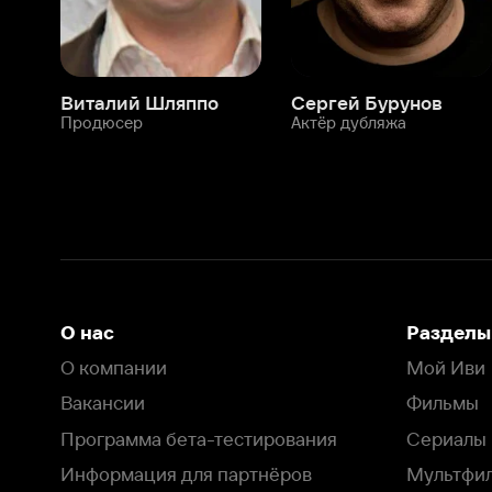
О нас
Разделы
О компании
Мой Иви
Вакансии
Фильмы
Программа бета-тестирования
Сериалы
Информация для партнёров
Мультфильмы
Размещение рекламы
Статьи
Пользовательское соглашение
Активация пром
Политика конфиденциальности
На Иви применяются
рекомендательные технологии
Комплаенс
Оставить отзыв