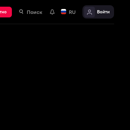
ск
RU
Войти