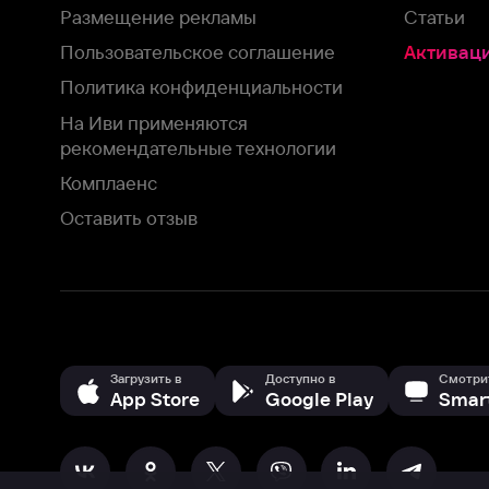
Загрузить в
Доступно в
Смотрите на
App Store
Google Play
Smart TV
В целях обеспечения наилучшего пользовательского опыта для ва
аналитических и маркетинговых целях. Продолжая просмотр нашего
©
2026
ООО «Иви.ру»
с
Политикой о конфиденциальности.
HBO ® and related service marks are the property of Home 
или обратитесь в
службу поддержки
Согласен