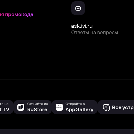
Скачайте из
Откройте в
Все устройства
RuStore
AppGallery
с мы собираем и используем
cookie-файлы и некоторые другие да
 сайта, вы соглашаетесь на сбор и использование cookie-файлов 
Box Office, Inc