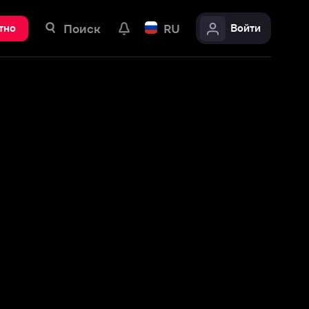
ск
RU
Войти