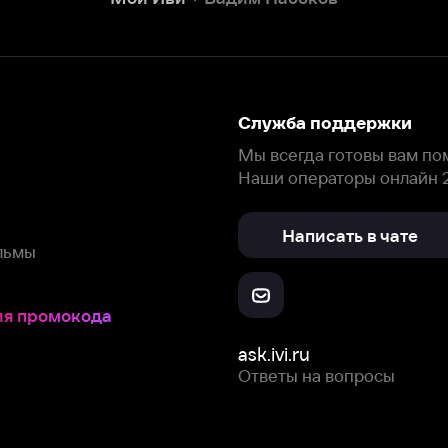
Написать в чате
окода
ask.ivi.ru
Ответы на вопросы
Скачайте из
Откройте в
Все устройства
RuStore
AppGallery