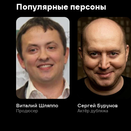
Виталий Шляппо
Сергей Бурунов
Тин
Продюсер
Актёр дубляжа
Прод
О нас
Разделы
О компании
Мой Иви
Вакансии
Фильмы