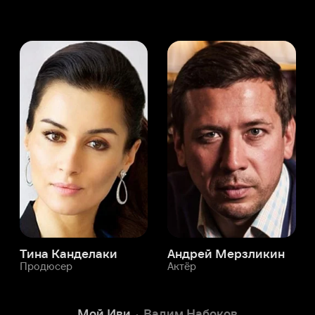
а Канделаки
Андрей Мерзликин
юсер
Актёр
Актёр
Мой Иви
Вадим Набоков
Служба поддержки
Мы всегда готовы вам помочь.
Наши операторы онлайн 24/7