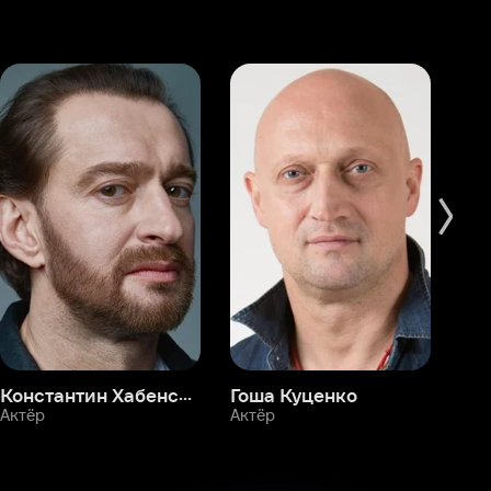
Константин Хабенский
Гоша Куценко
Фёдор Бондарчук
П
Актёр
Актёр
Ак