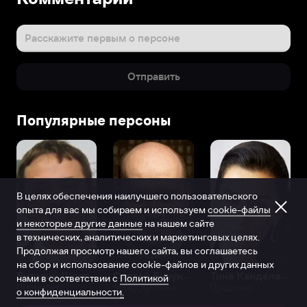
Расскажите первым о персоне
Отправить
Популярные персоны
В целях обеспечения наилучшего пользовательского
опыта для вас мы собираем и используем
cookie-файлы
и некоторые другие данные
на нашем сайте
в технических, аналитических и маркетинговых целях.
Продолжая просмотр нашего сайта, вы соглашаетесь
на сбор и использование cookie-файлов и других данных
Виталий Шляппо
Сергей Бурунов
Тина Канделаки
нами в соответствии с
Политикой
Продюсер
Актёр дубляжа
Продюсер
о конфиденциальности.