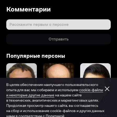
Комментарии
Расскажите первым о персоне
Отправить
Популярные персоны
В целях обеспечения наилучшего пользовательского
опыта для вас мы собираем и используем
cookie-файлы
и некоторые другие данные
на нашем сайте
в технических, аналитических и маркетинговых целях.
Продолжая просмотр нашего сайта, вы соглашаетесь
на сбор и использование cookie-файлов и других данных
Виталий Шляппо
Сергей Бурунов
Тина Канделаки
нами в соответствии с
Политикой