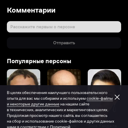
Комментарии
Расскажите первым о персоне
Отправить
Популярные персоны
В целях обеспечения наилучшего пользовательского
опыта для вас мы собираем и используем
cookie-файлы
и некоторые другие данные
на нашем сайте
в технических, аналитических и маркетинговых целях.
Продолжая просмотр нашего сайта, вы соглашаетесь
на сбор и использование cookie-файлов и других данных
Виталий Шляппо
Сергей Бурунов
Тина Канделаки
нами в соответствии с
Политикой