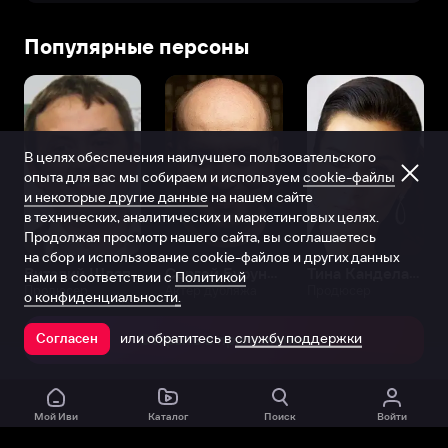
Популярные персоны
В целях обеспечения наилучшего пользовательского
опыта для вас мы собираем и используем
cookie-файлы
и некоторые другие данные
на нашем сайте
в технических, аналитических и маркетинговых целях.
Продолжая просмотр нашего сайта, вы соглашаетесь
на сбор и использование cookie-файлов и других данных
Виталий Шляппо
Сергей Бурунов
Тина Канделаки
нами в соответствии с
Политикой
Продюсер
Актёр дубляжа
Продюсер
о конфиденциальности.
или обратитесь в
службу поддержки
Согласен
Открыть в приложении
Мой Иви
Каталог
Поиск
Войти