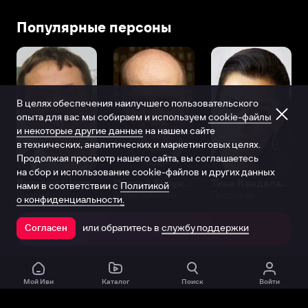
Популярные персоны
В целях обеспечения наилучшего пользовательского
опыта для вас мы собираем и используем
cookie-файлы
и некоторые другие данные
на нашем сайте
в технических, аналитических и маркетинговых целях.
Продолжая просмотр нашего сайта, вы соглашаетесь
на сбор и использование cookie-файлов и других данных
Виталий Шляппо
Сергей Бурунов
Тина Канделаки
нами в соответствии с
Политикой
Продюсер
Актёр дубляжа
Продюсер
о конфиденциальности.
или обратитесь в
службу поддержки
Согласен
Открыть в приложении
Мой Иви
Каталог
Поиск
Войти