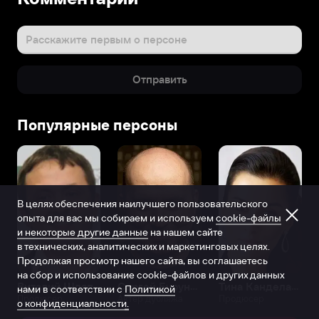
Расскажите первым о персоне
Отправить
Популярные персоны
В целях обеспечения наилучшего пользовательского
опыта для вас мы собираем и используем
cookie-файлы
и некоторые другие данные
на нашем сайте
в технических, аналитических и маркетинговых целях.
Продолжая просмотр нашего сайта, вы соглашаетесь
на сбор и использование cookie-файлов и других данных
Виталий Шляппо
Сергей Бурунов
Тина Канделаки
нами в соответствии с
Политикой
Продюсер
Актёр дубляжа
Продюсер
о конфиденциальности.