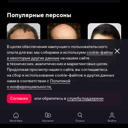
Популярные персоны
В целях обеспечения наилучшего пользовательского
опыта для вас мы собираем и используем
cookie-файлы
и некоторые другие данные
на нашем сайте
в технических, аналитических и маркетинговых целях.
Продолжая просмотр нашего сайта, вы соглашаетесь
на сбор и использование cookie-файлов и других данных
Виталий Шляппо
Сергей Бурунов
Тина Канделаки
нами в соответствии с
Политикой
Продюсер
Актёр дубляжа
Продюсер
о конфиденциальности.
или обратитесь в
службу поддержки
Согласен
Открыть в приложении
Мой Иви
Каталог
Поиск
Войти