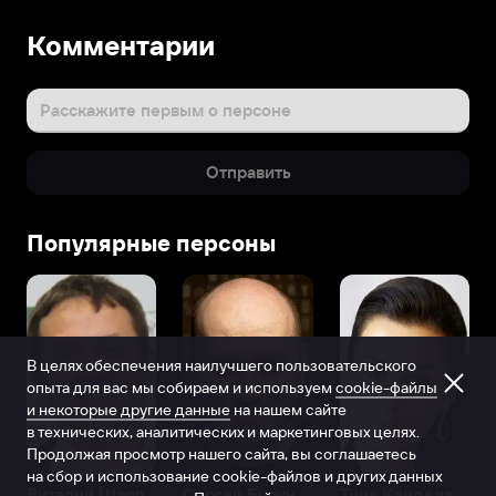
Комментарии
Расскажите первым о персоне
Отправить
Популярные персоны
В целях обеспечения наилучшего пользовательского
опыта для вас мы собираем и используем
cookie-файлы
и некоторые другие данные
на нашем сайте
в технических, аналитических и маркетинговых целях.
Продолжая просмотр нашего сайта, вы соглашаетесь
на сбор и использование cookie-файлов и других данных
Виталий Шляппо
Сергей Бурунов
Тина Канделаки