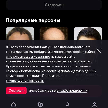
Отправить
Популярные персоны
В целях обеспечения наилучшего пользовательского
опыта для вас мы собираем и используем
cookie-файлы
и некоторые другие данные
на нашем сайте
в технических, аналитических и маркетинговых целях.
Продолжая просмотр нашего сайта, вы соглашаетесь
на сбор и использование cookie-файлов и других данных
Виталий Шляппо
Сергей Бурунов
Тина Канделаки
нами в соответствии с
Политикой
Продюсер
Актёр дубляжа
Продюсер
о конфиденциальности.
или обратитесь в
службу поддержки
Согласен
Открыть в приложении