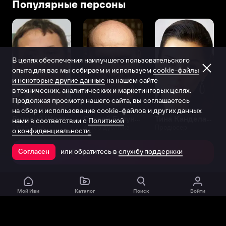
Популярные персоны
В целях обеспечения наилучшего пользовательского
опыта для вас мы собираем и используем
cookie-файлы
и некоторые другие данные
на нашем сайте
в технических, аналитических и маркетинговых целях.
Продолжая просмотр нашего сайта, вы соглашаетесь
на сбор и использование cookie-файлов и других данных
Виталий Шляппо
Сергей Бурунов
Тина Канделаки
нами в соответствии с
Политикой
Продюсер
Актёр дубляжа
Продюсер
о конфиденциальности.
или обратитесь в
службу поддержки
Согласен
Открыть в приложении
Мой Иви
Каталог
Поиск
Войти