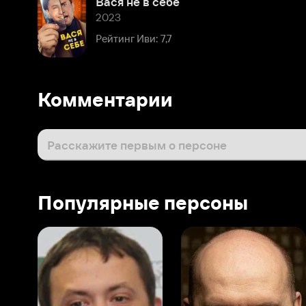
Комментарии
Расскажите первым о персоне
Популярные персоны
Виталий Шляппо
Сергей Бурунов
Тин