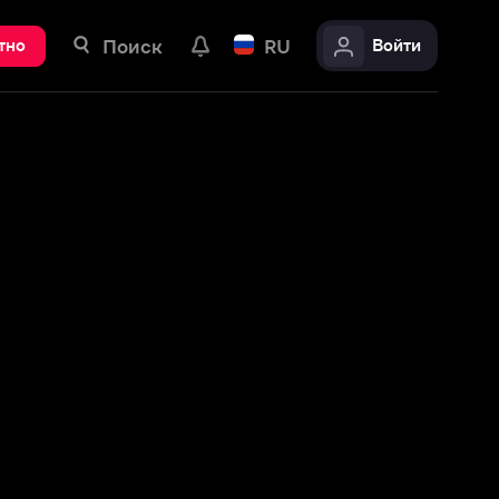
ск
RU
Войти