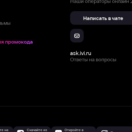
Скачайте из
Откройте в
Все устройства
RuStore
AppGallery
с мы собираем и используем
cookie-файлы и некоторые другие да
 сайта, вы соглашаетесь на сбор и использование cookie-файлов 
Box Office, Inc