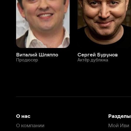
Продюсер
Актёр дубляжа
Прод
О нас
Разделы
О компании
Мой Иви
Вакансии
Фильмы
Программа бета-тестирования
Сериалы
Информация для партнёров
Мультфильмы
Размещение рекламы
Статьи
Пользовательское соглашение
Активация пром
Политика конфиденциальности
На Иви применяются
рекомендательные технологии
Комплаенс