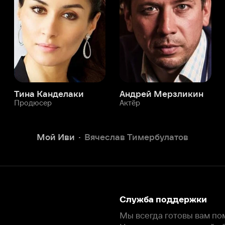
юсер
Актёр
Актёр
Мой Иви
Вячеслав Тимербулатов
Служба поддержки
Мы всегда готовы вам помочь.
Наши операторы онлайн 24/7
Написать в чате
окода
ask.ivi.ru
Ответы на вопросы