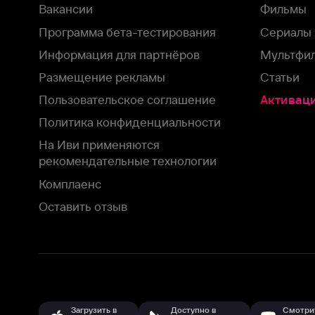
Оставить отзыв
Загрузить в
Доступно в
Смотрите на
App Store
Google Play
Smart TV
В целях обеспечения наилучшего пользовательского опыта для ва
аналитических и маркетинговых целях. Продолжая просмотр нашего
©
2026
ООО «Иви.ру»
с
Политикой о конфиденциальности.
HBO ® and related service marks are the property of Home 
или обратитесь в
службу поддержки
Согласен