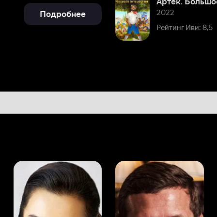
а Канделаки
Андрей Мерзликин