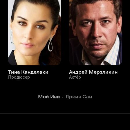
а Канделаки
Андрей Мерзликин
юсер
Актёр
Актёр
Мой Иви
Яркин Сан
Служба поддержки
Мы всегда готовы вам помочь.
Наши операторы онлайн 24/7
Написать в чате