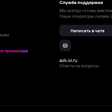
окода
ask.ivi.ru
Ответы на вопросы
Скачайте из
Откройте в
Все устройства
RuStore
AppGallery
с мы собираем и используем
cookie-файлы и некоторые другие да
 сайта, вы соглашаетесь на сбор и использование cookie-файлов 
Box Office, Inc