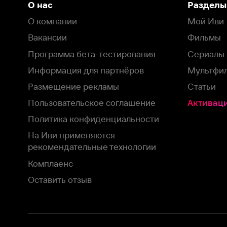
Пользовательское соглашение
Активация пром
Политика конфиденциальности
На Иви применяются
рекомендательные технологии
Комплаенс
Оставить отзыв
Загрузить в
Доступно в
Смотрите на
App Store
Google Play
Smart TV
В целях обеспечения наилучшего пользовательского опыта для ва
аналитических и маркетинговых целях. Продолжая просмотр нашего
©
2026
ООО «Иви.ру»
с
Политикой о конфиденциальности.
HBO ® and related service marks are the property of Home 