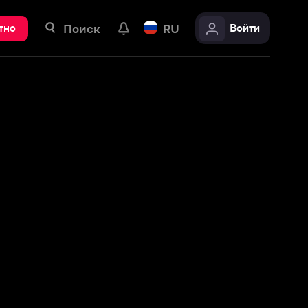
ск
RU
Войти