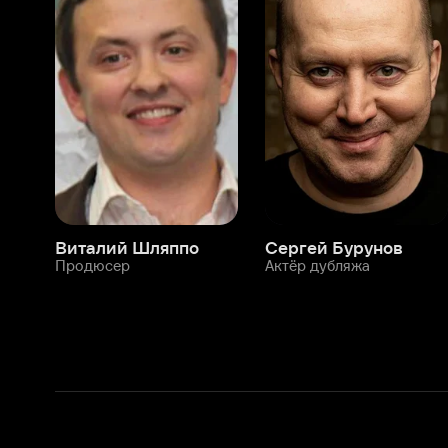
Виталий Шляппо
Сергей Бурунов
Тин
Продюсер
Актёр дубляжа
Прод
О нас
Разделы
О компании
Мой Иви
Вакансии
Фильмы
Программа бета-тестирования
Сериалы
Информация для партнёров
Мультфильмы
Размещение рекламы
Статьи