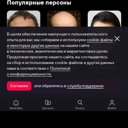
Популярные персоны
В целях обеспечения наилучшего пользовательского
опыта для вас мы собираем и используем
cookie-файлы
и некоторые другие данные
на нашем сайте
в технических, аналитических и маркетинговых целях.
Продолжая просмотр нашего сайта, вы соглашаетесь
на сбор и использование cookie-файлов и других данных
Виталий Шляппо
Сергей Бурунов
Тина Канделаки
нами в соответствии с
Политикой
Продюсер
Актёр дубляжа
Продюсер
о конфиденциальности.
или обратитесь в
службу поддержки
Согласен
Открыть в приложении
Мой Иви
Каталог
Поиск
Войти