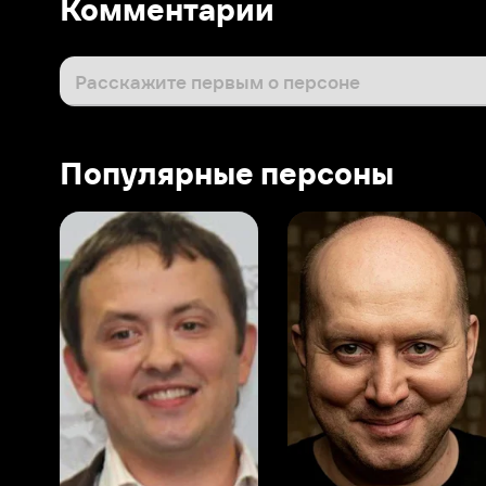
Популярные персоны
Виталий Шляппо
Сергей Бурунов
Тин
Продюсер
Актёр дубляжа
Прод