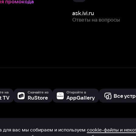
Скачайте из
Откройте в
Все устройства
RuStore
AppGallery
с мы собираем и используем
cookie-файлы и некоторые другие да
 сайта, вы соглашаетесь на сбор и использование cookie-файлов 
Box Office, Inc