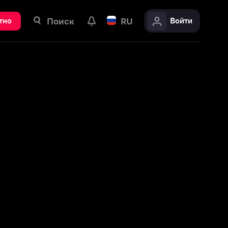
ск
RU
Войти