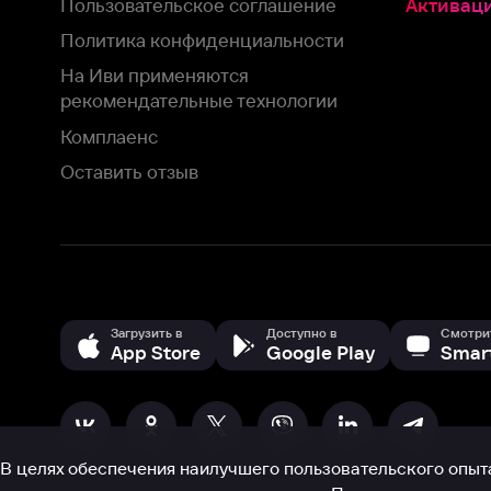
Загрузить в
Доступно в
Смотрите на
App Store
Google Play
Smart TV
В целях обеспечения наилучшего пользовательского опыта для ва
аналитических и маркетинговых целях. Продолжая просмотр нашего
©
2026
ООО «Иви.ру»
с
Политикой о конфиденциальности.
HBO ® and related service marks are the property of Home 
или обратитесь в
службу поддержки
Согласен