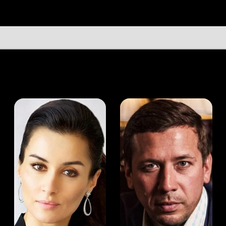
а Канделаки
Андрей Мерзликин
юсер
Актёр
Актёр
Мой Иви
Юрий Каспаров