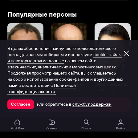
Популярные персоны
В целях обеспечения наилучшего пользовательского
опыта для вас мы собираем и используем
cookie-файлы
и некоторые другие данные
на нашем сайте
в технических, аналитических и маркетинговых целях.
Продолжая просмотр нашего сайта, вы соглашаетесь
на сбор и использование cookie-файлов и других данных
Виталий Шляппо
Сергей Бурунов
Тина Канделаки
нами в соответствии с
Политикой
Продюсер
Актёр дубляжа
Продюсер
о конфиденциальности.
или обратитесь в
службу поддержки
Согласен
Открыть в приложении
Мой Иви
Каталог
Поиск
Войти