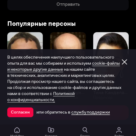
Отправить
Популярные персоны
В целях обеспечения наилучшего пользовательского
опыта для вас мы собираем и используем
cookie-файлы
и некоторые другие данные
на нашем сайте
в технических, аналитических и маркетинговых целях.
Продолжая просмотр нашего сайта, вы соглашаетесь
на сбор и использование cookie-файлов и других данных
Виталий Шляппо
Сергей Бурунов
Тина Канделаки
нами в соответствии с
Политикой
Продюсер
Актёр дубляжа
Продюсер
о конфиденциальности.
или обратитесь в
службу поддержки
Согласен
Открыть в приложении
Мой Иви
Каталог
Поиск
Войти