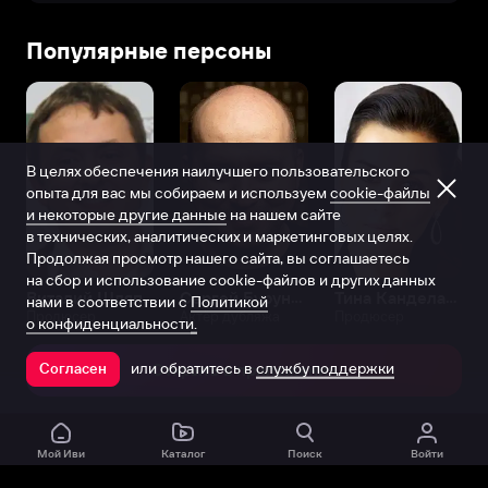
Популярные персоны
В целях обеспечения наилучшего пользовательского
опыта для вас мы собираем и используем
cookie-файлы
и некоторые другие данные
на нашем сайте
в технических, аналитических и маркетинговых целях.
Продолжая просмотр нашего сайта, вы соглашаетесь
на сбор и использование cookie-файлов и других данных
Виталий Шляппо
Сергей Бурунов
Тина Канделаки
нами в соответствии с
Политикой
Продюсер
Актёр дубляжа
Продюсер
о конфиденциальности.
или обратитесь в
службу поддержки
Согласен
Открыть в приложении
Мой Иви
Каталог
Поиск
Войти